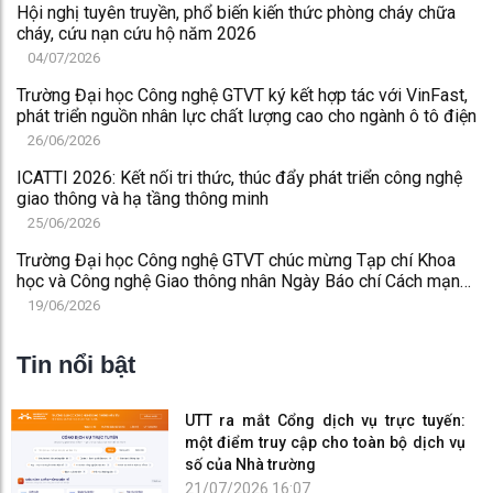
Hội nghị tuyên truyền, phổ biến kiến thức phòng cháy chữa
cháy, cứu nạn cứu hộ năm 2026
04/07/2026
Trường Đại học Công nghệ GTVT ký kết hợp tác với VinFast,
phát triển nguồn nhân lực chất lượng cao cho ngành ô tô điện
26/06/2026
ICATTI 2026: Kết nối tri thức, thúc đẩy phát triển công nghệ
giao thông và hạ tầng thông minh
25/06/2026
Trường Đại học Công nghệ GTVT chúc mừng Tạp chí Khoa
học và Công nghệ Giao thông nhân Ngày Báo chí Cách mạng
Việt Nam 21/6
19/06/2026
Tin nổi bật
UTT ra mắt Cổng dịch vụ trực tuyến:
một điểm truy cập cho toàn bộ dịch vụ
số của Nhà trường
21/07/2026 16:07