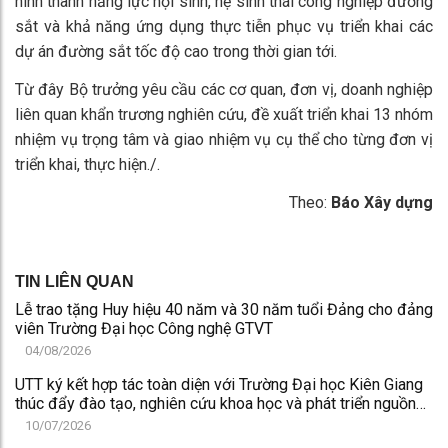
hình thành năng lực nội sinh, hệ sinh thái công nghiệp đường
sắt và khả năng ứng dụng thực tiễn phục vụ triển khai các
dự án đường sắt tốc độ cao trong thời gian tới.
Từ đây Bộ trưởng yêu cầu các cơ quan, đơn vị, doanh nghiệp
liên quan khẩn trương nghiên cứu, đề xuất triển khai 13 nhóm
nhiệm vụ trọng tâm và giao nhiệm vụ cụ thể cho từng đơn vị
triển khai, thực hiện./.
Theo:
Báo Xây dựng
TIN LIÊN QUAN
Lễ trao tặng Huy hiệu 40 năm và 30 năm tuổi Đảng cho đảng
viên Trường Đại học Công nghệ GTVT
04/08/2026
UTT ký kết hợp tác toàn diện với Trường Đại học Kiên Giang
thúc đẩy đào tạo, nghiên cứu khoa học và phát triển nguồn
nhân lực chất lượng cao
10/07/2026