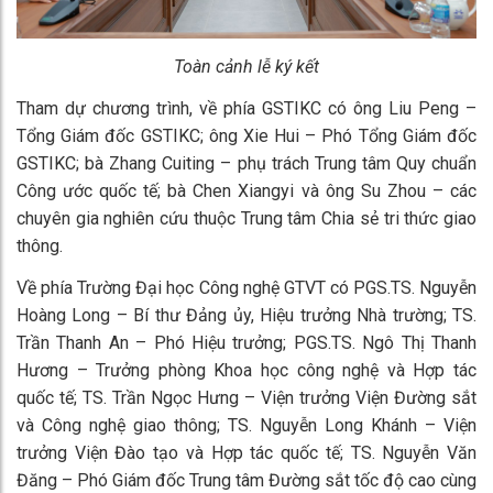
Toàn cảnh lễ ký kết
Tham dự chương trình, về phía GSTIKC có ông Liu Peng –
Tổng Giám đốc GSTIKC; ông Xie Hui – Phó Tổng Giám đốc
GSTIKC; bà Zhang Cuiting – phụ trách Trung tâm Quy chuẩn
Công ước quốc tế; bà Chen Xiangyi và ông Su Zhou – các
chuyên gia nghiên cứu thuộc Trung tâm Chia sẻ tri thức giao
thông.
Về phía Trường Đại học Công nghệ GTVT có PGS.TS. Nguyễn
Hoàng Long – Bí thư Đảng ủy, Hiệu trưởng Nhà trường; TS.
Trần Thanh An – Phó Hiệu trưởng; PGS.TS. Ngô Thị Thanh
Hương – Trưởng phòng Khoa học công nghệ và Hợp tác
quốc tế; TS. Trần Ngọc Hưng – Viện trưởng Viện Đường sắt
và Công nghệ giao thông; TS. Nguyễn Long Khánh – Viện
trưởng Viện Đào tạo và Hợp tác quốc tế; TS. Nguyễn Văn
Đăng – Phó Giám đốc Trung tâm Đường sắt tốc độ cao cùng