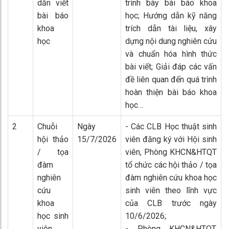
dẫn viết
trình bày bài báo khoa
bài báo
học; Hướng dẫn kỹ năng
khoa
trích dẫn tài liệu, xây
học
dựng nội dung nghiên cứu
và chuẩn hóa hình thức
bài viết; Giải đáp các vấn
đề liên quan đến quá trình
hoàn thiện bài báo khoa
học…
2
Chuỗi
Ngày
- Các CLB Học thuật sinh
hội thảo
15/7/2026
viên đăng ký với Hội sinh
/ tọa
viên, Phòng KHCN&HTQT
đàm
tổ chức các hội thảo / tọa
nghiên
đàm nghiên cứu khoa học
cứu
sinh viên theo lĩnh vực
khoa
của CLB trước ngày
học sinh
10/6/2026;
viên
- Phòng KHCN&HTQT,