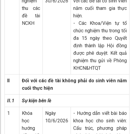
nghiệm
30/6/2026
với các đề tài có sinh viên
thu các
năm cuối tham gia thực
đề tài
hiện.
NCKH
- Các Khoa/Viện tự tổ
chức nghiệm thu trong tối
đa 15 ngày theo Quyết
định thành lập Hội đồng
được phê duyệt. Kết quả
nghiệm thu gửi về Phòng
KHCN&HTQT
II
Đối với các đề tài không phải do sinh viên năm
cuối thực hiện
II.1
Sự kiện bên lề
1
Khóa
Ngày
- Hướng dẫn viết bài báo
học
10/6/2026
khoa học cho sinh viên:
hướng
Cấu trúc, phương pháp