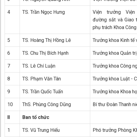
4
TS. Trần Ngọc Hưng
Viện trưởng Việ
đường sắt và Giao t
phụ trách Khoa Công 
5
TS. Hoàng Thị Hồng Lê
Trưởng khoa Kinh tế 
6
TS. Chu Thị Bích Hạnh
Trưởng khoa Quản trị
7
TS. Lê Chí Luận
Trưởng khoa Công ng
8
TS. Phạm Văn Tân
Trưởng khoa Luật - Ch
9
TS. Trần Quốc Tuấn
Trưởng khoa Khoa h
10
ThS. Phùng Công Dũng
Bí thư Đoàn Thanh ni
II
Ban tổ chức
1
TS. Vũ Trung Hiếu
Phó trưởng Phòng 