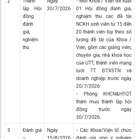
2
Thành
Ngày
- Mỗi Khoa / Viện đề xuất
lập Hội
30/7/2026
01 Hội đồng đánh giá,
đồng
nghiệm thu các đề tài
đánh
NCKH sinh viên từ 15 đến
giá,
20 thành viên tùy theo số
nghiệm
lượng đề tài của Khoa /
thu
Viện, gồm các giảng viên,
chuyên gia, nhà khoa học
của UTT, thành viên mạng
lưới TT. ĐTXSTN và
doanh nghiệp trước ngày
20/7/2026
- Phòng KHCN&HTQT
tham mưu thành lập hội
đồng trước ngày
30/7/2026.
3
Đánh giá
Ngày
- Các Khoa/Viện tổ chức
–
15/8/2026
đánh giá, góp ý, nghiệm