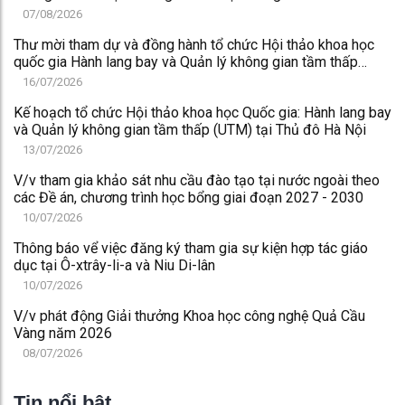
07/08/2026
Thư mời tham dự và đồng hành tổ chức Hội thảo khoa học
quốc gia Hành lang bay và Quản lý không gian tầm thấp
(UTM) tại Thủ đô Hà Nội
16/07/2026
Kế hoạch tổ chức Hội thảo khoa học Quốc gia: Hành lang bay
và Quản lý không gian tầm thấp (UTM) tại Thủ đô Hà Nội
13/07/2026
V/v tham gia khảo sát nhu cầu đào tạo tại nước ngoài theo
các Đề án, chương trình học bổng giai đoạn 2027 - 2030
10/07/2026
Thông báo vể việc đăng ký tham gia sự kiện hợp tác giáo
dục tại Ô-xtrây-li-a và Niu Di-lân
10/07/2026
V/v phát động Giải thưởng Khoa học công nghệ Quả Cầu
Vàng năm 2026
08/07/2026
Tin nổi bật