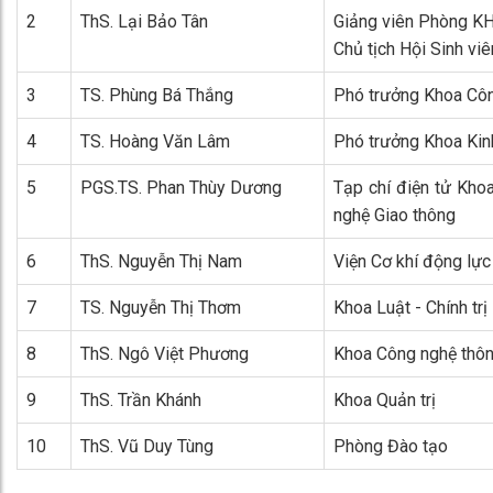
2
ThS. Lại Bảo Tân
Giảng viên Phòng K
Chủ tịch Hội Sinh vi
3
TS. Phùng Bá Thắng
Phó trưởng Khoa Côn
4
TS. Hoàng Văn Lâm
Phó trưởng Khoa Kinh
5
PGS.TS. Phan Thùy Dương
Tạp chí điện tử Kho
nghệ Giao thông
6
ThS. Nguyễn Thị Nam
Viện Cơ khí động lực
7
TS. Nguyễn Thị Thơm
Khoa Luật - Chính trị
8
ThS. Ngô Việt Phương
Khoa Công nghệ thôn
9
ThS. Trần Khánh
Khoa Quản trị
10
ThS. Vũ Duy Tùng
Phòng Đào tạo