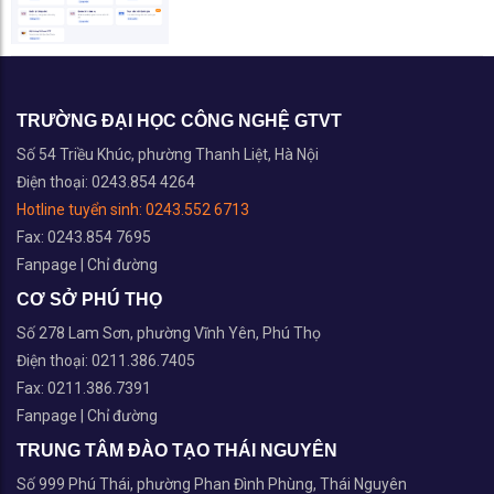
TRƯỜNG ĐẠI HỌC CÔNG NGHỆ GTVT
Số 54 Triều Khúc, phường Thanh Liệt, Hà Nội
Điện thoại: 0243.854 4264
Hotline tuyển sinh:
0243.552 6713
Fax: 0243.854 7695
Fanpage
|
Chỉ đường
CƠ SỞ PHÚ THỌ
Số 278 Lam Sơn, phường Vĩnh Yên, Phú Thọ
Điện thoại: 0211.386.7405
Fax: 0211.386.7391
Fanpage
|
Chỉ đường
TRUNG TÂM ĐÀO TẠO THÁI NGUYÊN
Số 999 Phú Thái, phường Phan Đình Phùng, Thái Nguyên
Điện thoại: 0208.385.6545
Fax: 0208.374.6975