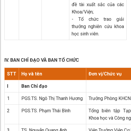
đề tài xuất sắc của các
Khoa/Viện;
- Tổ chức trao giải
thưởng nghiên cứu khoa
học sinh viên.
IV. BAN CHỈ ĐẠO VÀ BAN TỔ CHỨC
STT
Họ và tên
Đơn vị/Chức vụ
I
Ban Chỉ đạo
1
PGS.TS. Ngô Thị Thanh Hương
Trưởng Phòng KHC
2
PGS.TS. Phạm Thái Bình
Tổng biên tập Tạp
Khoa học và Công ng
3
TS. Nguyễn Quang Anh
Viện Trưởng Viện Cơ 