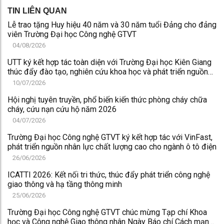
TIN LIÊN QUAN
Lễ trao tặng Huy hiệu 40 năm và 30 năm tuổi Đảng cho đảng
viên Trường Đại học Công nghệ GTVT
04/08/2026
UTT ký kết hợp tác toàn diện với Trường Đại học Kiên Giang
thúc đẩy đào tạo, nghiên cứu khoa học và phát triển nguồn
nhân lực chất lượng cao
10/07/2026
Hội nghị tuyên truyền, phổ biến kiến thức phòng cháy chữa
cháy, cứu nạn cứu hộ năm 2026
04/07/2026
Trường Đại học Công nghệ GTVT ký kết hợp tác với VinFast,
phát triển nguồn nhân lực chất lượng cao cho ngành ô tô điện
26/06/2026
ICATTI 2026: Kết nối tri thức, thúc đẩy phát triển công nghệ
giao thông và hạ tầng thông minh
25/06/2026
Trường Đại học Công nghệ GTVT chúc mừng Tạp chí Khoa
học và Công nghệ Giao thông nhân Ngày Báo chí Cách mạng