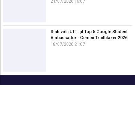
21/07/2026 16:07
Sinh viên UTT lọt Top 5 Google Student
Ambassador - Gemini Trailblazer 2026
18/07/2026 21:07
TRƯỜNG ĐẠI HỌC CÔNG NGHỆ GTVT
Số 54 Triều Khúc, phường Thanh Liệt, Hà Nội
Điện thoại: 0243.854 4264
Hotline tuyển sinh:
0243.552 6713
Fax: 0243.854 7695
Fanpage
|
Chỉ đường