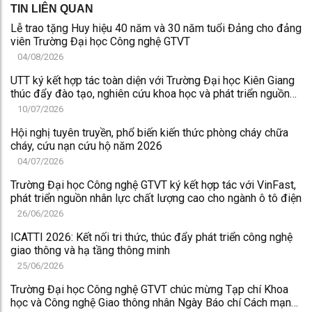
TIN LIÊN QUAN
Lễ trao tặng Huy hiệu 40 năm và 30 năm tuổi Đảng cho đảng
viên Trường Đại học Công nghệ GTVT
04/08/2026
UTT ký kết hợp tác toàn diện với Trường Đại học Kiên Giang
thúc đẩy đào tạo, nghiên cứu khoa học và phát triển nguồn
nhân lực chất lượng cao
10/07/2026
Hội nghị tuyên truyền, phổ biến kiến thức phòng cháy chữa
cháy, cứu nạn cứu hộ năm 2026
04/07/2026
Trường Đại học Công nghệ GTVT ký kết hợp tác với VinFast,
phát triển nguồn nhân lực chất lượng cao cho ngành ô tô điện
26/06/2026
ICATTI 2026: Kết nối tri thức, thúc đẩy phát triển công nghệ
giao thông và hạ tầng thông minh
25/06/2026
Trường Đại học Công nghệ GTVT chúc mừng Tạp chí Khoa
học và Công nghệ Giao thông nhân Ngày Báo chí Cách mạng