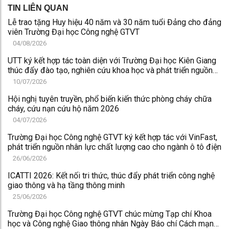
TIN LIÊN QUAN
Lễ trao tặng Huy hiệu 40 năm và 30 năm tuổi Đảng cho đảng
viên Trường Đại học Công nghệ GTVT
04/08/2026
UTT ký kết hợp tác toàn diện với Trường Đại học Kiên Giang
thúc đẩy đào tạo, nghiên cứu khoa học và phát triển nguồn
nhân lực chất lượng cao
10/07/2026
Hội nghị tuyên truyền, phổ biến kiến thức phòng cháy chữa
cháy, cứu nạn cứu hộ năm 2026
04/07/2026
Trường Đại học Công nghệ GTVT ký kết hợp tác với VinFast,
phát triển nguồn nhân lực chất lượng cao cho ngành ô tô điện
26/06/2026
ICATTI 2026: Kết nối tri thức, thúc đẩy phát triển công nghệ
giao thông và hạ tầng thông minh
25/06/2026
Trường Đại học Công nghệ GTVT chúc mừng Tạp chí Khoa
học và Công nghệ Giao thông nhân Ngày Báo chí Cách mạng