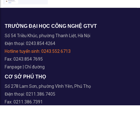
TRƯỜNG ĐẠI HỌC CÔNG NGHỆ GTVT
Số 54 Triều Khúc, phường Thanh Liệt, Hà Nội
Điện thoại: 0243.854 4264
Hotline tuyển sinh:
0243.552 6713
Fax: 0243.854 7695
Fanpage
|
Chỉ đường
CƠ SỞ PHÚ THỌ
Số 278 Lam Sơn, phường Vĩnh Yên, Phú Thọ
Điện thoại: 0211.386.7405
Fax: 0211.386.7391
Fanpage
|
Chỉ đường
TRUNG TÂM ĐÀO TẠO THÁI NGUYÊN
Số 999 Phú Thái, phường Phan Đình Phùng, Thái Nguyên
Điện thoại: 0208.385.6545