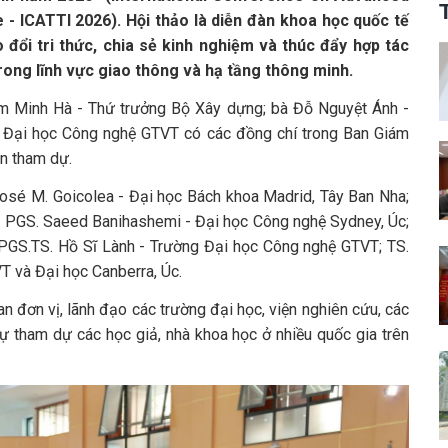
- ICATTI 2026). Hội thảo là diễn đàn khoa học quốc tế
đổi tri thức, chia sẻ kinh nghiệm và thúc đẩy hợp tác
rong lĩnh vực giao thông và hạ tầng thông minh.
m Minh Hà - Thứ trưởng Bộ Xây dựng; bà Đỗ Nguyệt Ánh -
g Đại học Công nghệ GTVT có các đồng chí trong Ban Giám
ên tham dự.
José M. Goicolea - Đại học Bách khoa Madrid, Tây Ban Nha;
Kỳ; PGS. Saeed Banihashemi - Đại học Công nghệ Sydney, Úc;
PGS.TS. Hồ Sĩ Lành - Trường Đại học Công nghệ GTVT; TS.
 và Đại học Canberra, Úc.
 đơn vị, lãnh đạo các trường đại học, viện nghiên cứu, các
ự tham dự các học giả, nhà khoa học ở nhiều quốc gia trên