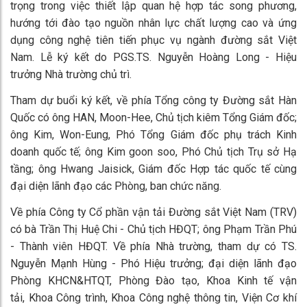
trọng trong việc thiết lập quan hệ hợp tác song phương,
hướng tới đào tạo nguồn nhân lực chất lượng cao và ứng
dụng công nghệ tiên tiến phục vụ ngành đường sắt Việt
Nam. Lễ ký kết do PGS.TS. Nguyễn Hoàng Long - Hiệu
trưởng Nhà trường chủ trì.
Tham dự buổi ký kết, về phía Tổng công ty Đường sắt Hàn
Quốc có ông HAN, Moon-Hee, Chủ tịch kiêm Tổng Giám đốc;
ông Kim, Won-Eung, Phó Tổng Giám đốc phụ trách Kinh
doanh quốc tế; ông Kim goon soo, Phó Chủ tịch Trụ sở Hạ
tầng; ông Hwang Jaisick, Giám đốc Hợp tác quốc tế cùng
đại diện lãnh đạo các Phòng, ban chức năng.
Về phía Công ty Cổ phần vận tải Đường sắt Việt Nam (TRV)
có bà Trần Thị Huệ Chi - Chủ tịch HĐQT; ông Phạm Trần Phú
- Thành viên HĐQT. Về phía Nhà trường, tham dự có TS.
Nguyễn Mạnh Hùng - Phó Hiệu trưởng; đại diện lãnh đạo
Phòng KHCN&HTQT, Phòng Đào tạo, Khoa Kinh tế vận
tải, Khoa Công trình, Khoa Công nghệ thông tin, Viện Cơ khí