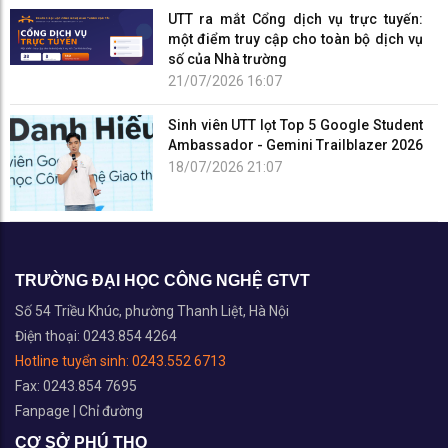
UTT ra mắt Cổng dịch vụ trực tuyến:
một điểm truy cập cho toàn bộ dịch vụ
số của Nhà trường
21/07/2026 16:07
Sinh viên UTT lọt Top 5 Google Student
Ambassador - Gemini Trailblazer 2026
18/07/2026 21:07
TRƯỜNG ĐẠI HỌC CÔNG NGHỆ GTVT
Số 54 Triều Khúc, phường Thanh Liệt, Hà Nội
Điện thoại: 0243.854 4264
Hotline tuyển sinh:
0243.552 6713
Fax: 0243.854 7695
Fanpage
|
Chỉ đường
CƠ SỞ PHÚ THỌ