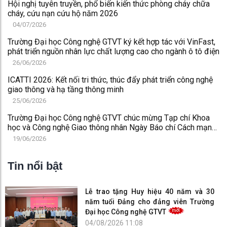
Hội nghị tuyên truyền, phổ biến kiến thức phòng cháy chữa
cháy, cứu nạn cứu hộ năm 2026
04/07/2026
Trường Đại học Công nghệ GTVT ký kết hợp tác với VinFast,
phát triển nguồn nhân lực chất lượng cao cho ngành ô tô điện
26/06/2026
ICATTI 2026: Kết nối tri thức, thúc đẩy phát triển công nghệ
giao thông và hạ tầng thông minh
25/06/2026
Trường Đại học Công nghệ GTVT chúc mừng Tạp chí Khoa
học và Công nghệ Giao thông nhân Ngày Báo chí Cách mạng
Việt Nam 21/6
19/06/2026
Tin nổi bật
Lễ trao tặng Huy hiệu 40 năm và 30
năm tuổi Đảng cho đảng viên Trường
Đại học Công nghệ GTVT
04/08/2026 11:08