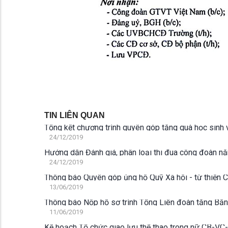
TIN LIÊN QUAN
Tổng kết chương trình quyên góp tặng quà học sinh 
24/12/2019
Hướng dẫn Đánh giá, phân loại thi đua công đoàn 
24/12/2019
Thông báo Quyên góp ủng hộ Quỹ Xã hội - từ thiện
13/06/2019
Thông báo Nộp hồ sơ trình Tổng Liên đoàn tặng Bằ
11/06/2019
Kế hoạch Tổ chức giao lưu thể thao trong nữ CB-VC