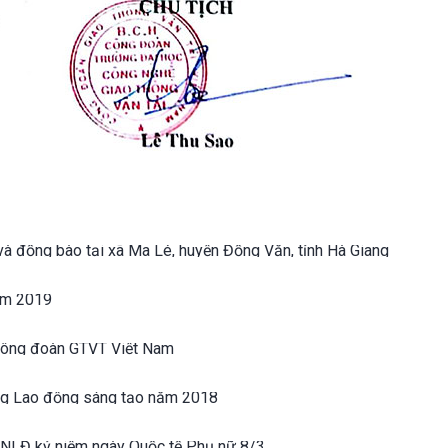
và đồng bào tại xã Ma Lé, huyện Đồng Văn, tỉnh Hà Giang
năm 2019
 Công đoàn GTVT Việt Nam
ng Lao động sáng tạo năm 2018
-NLĐ kỷ niệm ngày Quốc tế Phụ nữ 8/3