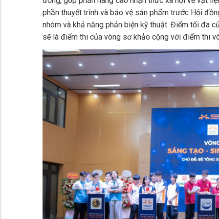
đồng, góp phần nâng cao nhận thức xã hội về vật li
phần thuyết trình và bảo vệ sản phẩm trước Hội đồng
nhóm và khả năng phản biện kỹ thuật. Điểm tối đa c
sẽ là điểm thi của vòng sơ khảo cộng với điểm thi v