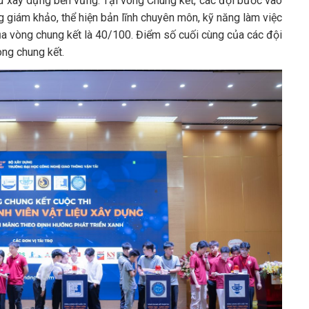
ệu xây dựng bền vững. Tại vòng Chung kết, các đội bước vào
 giám khảo, thể hiện bản lĩnh chuyên môn, kỹ năng làm việc
ủa vòng chung kết là 40/100. Điểm số cuối cùng của các đội
òng chung kết.