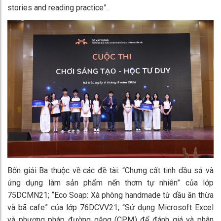
stories and reading practice”.
Bốn giải Ba thuộc về các đề tài: “Chưng cất tinh dầu sả và
ứng dụng làm sản phẩm nến thơm tự nhiên” của lớp
75DCMN21; “Eco Soap: Xà phòng handmade từ dầu ăn thừa
và bã cafe” của lớp 76DCVV21; “Sử dụng Microsoft Excel
và phương pháp đường găng (CPM) để đánh giá và phân