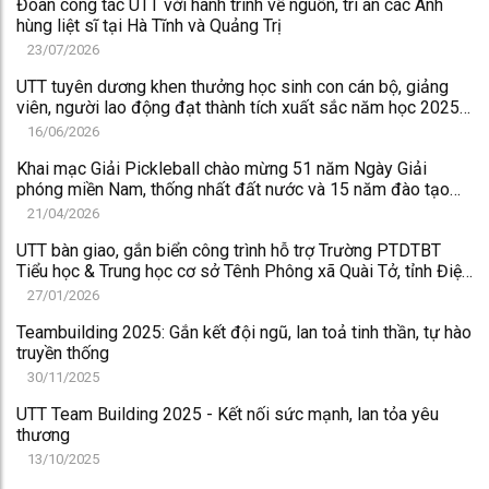
Đoàn công tác UTT với hành trình về nguồn, tri ân các Anh
hùng liệt sĩ tại Hà Tĩnh và Quảng Trị
23/07/2026
UTT tuyên dương khen thưởng học sinh con cán bộ, giảng
viên, người lao động đạt thành tích xuất sắc năm học 2025-
2026
16/06/2026
Khai mạc Giải Pickleball chào mừng 51 năm Ngày Giải
phóng miền Nam, thống nhất đất nước và 15 năm đào tạo
trình độ đại học
21/04/2026
UTT bàn giao, gắn biển công trình hỗ trợ Trường PTDTBT
Tiểu học & Trung học cơ sở Tênh Phông xã Quài Tở, tỉnh Điện
Biên
27/01/2026
Teambuilding 2025: Gắn kết đội ngũ, lan toả tinh thần, tự hào
truyền thống
30/11/2025
UTT Team Building 2025 - Kết nối sức mạnh, lan tỏa yêu
thương
13/10/2025