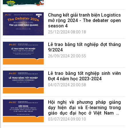
Chung kết giải tranh biện Logistics
mở rộng 2024 - The debater open
season 4
25/12/2024 08:00:18
Lễ trao bằng tốt nghiệp đợt tháng
9/2024
26/09/2024 20:00:55
Lễ trao bằng tốt nghiệp sinh viên
Đợt 4 năm học 2023-2024
04/07/2024 20:00:58
Hội nghị về phương pháp giảng
dạy hiện đại và E-learning trong
giáo dục đại học ở Việt Nam và
trên thế giới
03/07/2024 09:00:10