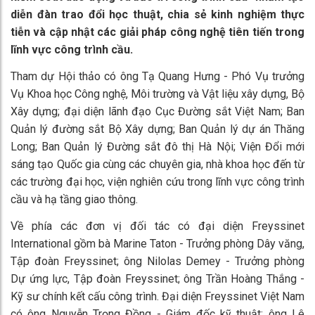
diễn đàn trao đổi học thuật, chia sẻ kinh nghiệm thực
tiễn và cập nhật các giải pháp công nghệ tiên tiến trong
lĩnh vực công trình cầu.
Tham dự Hội thảo có ông Tạ Quang Hưng - Phó Vụ trưởng
Vụ Khoa học Công nghệ, Môi trường và Vật liệu xây dựng, Bộ
Xây dựng; đại diện lãnh đạo Cục Đường sắt Việt Nam; Ban
Quản lý đường sắt Bộ Xây dựng; Ban Quản lý dự án Thăng
Long; Ban Quản lý Đường sắt đô thị Hà Nội; Viện Đổi mới
sáng tạo Quốc gia cùng các chuyên gia, nhà khoa học đến từ
các trường đại học, viện nghiên cứu trong lĩnh vực công trình
cầu và hạ tầng giao thông.
Về phía các đơn vị đối tác có đại diện Freyssinet
International gồm bà Marine Taton - Trưởng phòng Dây văng,
Tập đoàn Freyssinet; ông Nilolas Demey - Trưởng phòng
Dự ứng lực, Tập đoàn Freyssinet; ông Trần Hoàng Thắng -
Kỹ sư chính kết cấu công trình. Đại diện Freyssinet Việt Nam
có ông Nguyễn Trọng Đồng - Giám đốc kỹ thuật; ông Lê