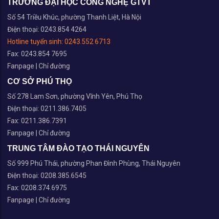
TRƯỜNG ĐẠI HỌC CÔNG NGHỆ GTVT
Số 54 Triều Khúc, phường Thanh Liệt, Hà Nội
Điện thoại: 0243.854 4264
Hotline tuyển sinh:
0243.552 6713
Fax: 0243.854 7695
Fanpage
|
Chỉ đường
CƠ SỞ PHÚ THỌ
Số 278 Lam Sơn, phường Vĩnh Yên, Phú Thọ
Điện thoại: 0211.386.7405
Fax: 0211.386.7391
Fanpage
|
Chỉ đường
TRUNG TÂM ĐÀO TẠO THÁI NGUYÊN
Số 999 Phú Thái, phường Phan Đình Phùng, Thái Nguyên
Điện thoại: 0208.385.6545
Fax: 0208.374.6975
Fanpage
|
Chỉ đường