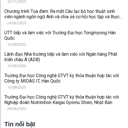
Rzeszów (UITM), Ba Lan
13/11/2025
Chương trình Tọa đàm: Ra mắt Câu lạc bộ học thuật sinh
viên ngành ngôn ngữ Anh và chia sẻ cơ hội học tập và thực
tập tại Úc
24/03/2025
UTT tiếp và làm việc với Trường Đại học Tongmyong Hàn
Quốc
13/09/2023
Lãnh đạo Nhà trường tiếp và làm việc với Ngân hàng Phát
triển châu Á (ADB)
13/09/2023
Trường Đại học Công nghệ GTVT ký thỏa thuận hợp tác với
Công ty MIDAS IT, Hàn Quốc
15/08/2023
Trường Đại học Công nghệ GTVT ký thỏa thuận hợp tác với
Nghiệp đoàn Nishinihon Kaigai Gyomu Shien, Nhật Bản
29/06/2023
Tin nổi bật