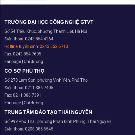
TRƯỜNG ĐẠI HỌC CÔNG NGHỆ GTVT
Số 54 Triều Khúc, phường Thanh Liệt, Hà Nội
Điện thoại: 0243.854 4264
Hotline tuyển sinh:
0243.552 6713
Fax: 0243.854 7695
Fanpage
|
Chỉ đường
CƠ SỞ PHÚ THỌ
Số 278 Lam Sơn, phường Vĩnh Yên, Phú Thọ
Điện thoại: 0211.386.7405
Fax: 0211.386.7391
Fanpage
|
Chỉ đường
TRUNG TÂM ĐÀO TẠO THÁI NGUYÊN
Số 999 Phú Thái, phường Phan Đình Phùng, Thái Nguyên
Điện thoại: 0208.385.6545
Fax: 0208.374.6975
Fanpage
|
Chỉ đường