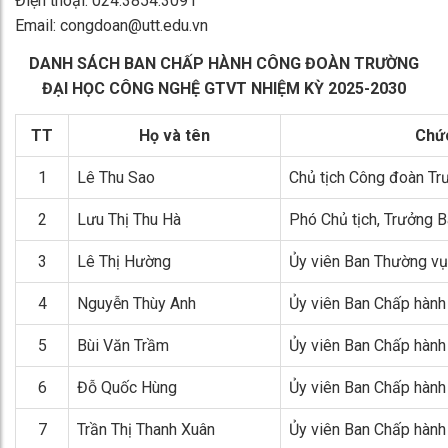
Điện thoại: 024.3854.3091
Email: congdoan@utt.edu.vn
DANH SÁCH BAN CHẤP HÀNH CÔNG ĐOÀN TRƯỜNG
ĐẠI HỌC CÔNG NGHỆ GTVT NHIỆM KỲ 2025-2030
TT
Họ và tên
Chứ
1
Lê Thu Sao
Chủ tịch Công đoàn Tr
2
Lưu Thị Thu Hà
Phó Chủ tịch, Trưởng 
3
Lê Thị Hường
Ủy viên Ban Thường vụ
4
Nguyễn Thùy Anh
Ủy viên Ban Chấp hành
5
Bùi Văn Trầm
Ủy viên Ban Chấp hành
6
Đỗ Quốc Hùng
Ủy viên Ban Chấp hành
7
Trần Thị Thanh Xuân
Ủy viên Ban Chấp hành