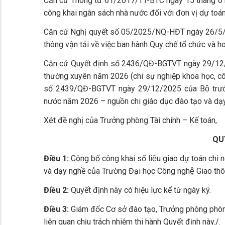
Căn cứ Thông tư 61/2017/TT-BTC ngày 15 tháng 6 năm
công khai ngân sách nhà nước đối với đơn vị dự toán
Căn cứ Nghị quyết số 05/2025/NQ-HĐT ngày 26/5/
thông vận tải về việc ban hành Quy chế tổ chức và 
Căn cứ Quyết định số 2436/QĐ-BGTVT ngày 29/12/20
thường xuyên năm 2026 (chi sự nghiệp khoa học, côn
số 2439/QĐ-BGTVT ngày 29/12/2025 của Bộ trưởng
nước năm 2026 – nguồn chi giáo dục đào tạo và dạ
Xét đề nghị của Trưởng phòng Tài chính – Kế toán,
QU
Điều 1:
Công bố công khai số liệu giao dự toán ch
và dạy nghề của Trường Đại học Công nghệ Giao thôn
Điều 2:
Quyết định này có hiệu lực kể từ ngày ký.
Điều 3:
Giám đốc Cơ sở đào tạo, Trưởng phòng phòng Ta
liên quan chịu trách nhiệm thi hành Quyết định này./.