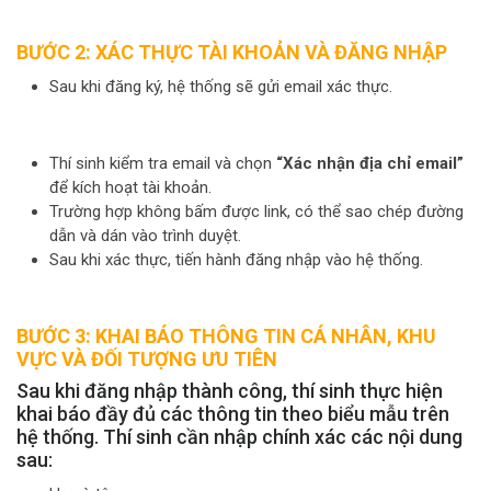
BƯỚC 2: XÁC THỰC TÀI KHOẢN VÀ ĐĂNG NHẬP
Sau khi đăng ký, hệ thống sẽ gửi email xác thực.