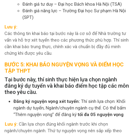
Lưu ý:
Tất cả thông tin phải
trùng khớp với giấy tờ cá nhân và
hồ sơ minh chứng
Số CCCD cần nhập chính xác, kiểm tra kỹ trước khi xác
nhận
Số điện thoại và email phải đang sử dụng để nhận thông
báo từ Nhà trường
Địa chỉ cần ghi đầy đủ, rõ ràng để phục vụ công tác liên hệ
BƯỚC 4: KHAI BÁO IELTS, THÀNH TÍCH VÀ XẾP
LOẠI HỌC LỰC THPT
Sau khi hoàn thành khai báo thông tin cá nhân, thí
sinh tiếp tục cung cấp các thông tin về năng lực học
tập và thành tích (nếu có):