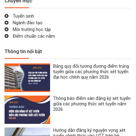
Chủ tài khoản: Trường Đại học Công nghệ GTVT
Số tài khoản: 8668858888
Ngân hàng TMCP Đầu tư và Phát triển Việt Nam (BIDV)
Nội dung chuyển khoản ghi chính xác theo nội dung hiển thị
trên hệ thống
Sau khi thanh toán thành công, thí sinh
chụp ảnh màn hình
hoặc lưu lại biên lai
chuyển khoản và
tải lên hệ thống
tại mục
“Biên lai chuyển khoản”
Thông tin liên hệ: Văn phòng tuyển sinh - Trường Đại học
Công nghệ Giao thông vận tải
Địa chỉ: Số 54 phố Triều Khúc, phường Thanh Liệt, TP. Hà
Nội.
Đăng ký thông tin dự tuyển:
https://dkdt.utt.edu.vn
Thông tin tuyển sinh:
http://tuyensinh.utt.edu.vn
Group facebook tư vấn tuyển sinh