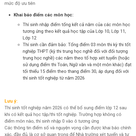
Chứng chỉ IELTS
(nếu có): Thí sinh nhập điểm IELTS nếu
đạt từ 4.5 trở lên. Nếu khai báo IELTS, thí sinh cần tải lên
minh chứng chứng chỉ ở bước tải hồ sơ. Không có IELTS
có thể bỏ qua mục này
Giải thưởng cấp tỉnh/thành phố
(nếu có): Thí sinh khai
báo các thông tin: Loại giải thưởng đạt được, Môn đạt giải,
Năm đạt giải. Nếu có nhiều giải thưởng, chỉ cần khai báo
giải thưởng cao nhất. Không có giải thưởng có thể chọn
“Không có”
Xếp loại học lực THPT
: Thí sinh lựa chọn xếp loại học lực
của từng năm: Lớp 10, Lớp 11, Lớp 12
Thông tin kỳ thi đánh giá năng lực
(nếu có): Thí sinh tích
chọn nếu đã hoặc dự kiến tham gia các kỳ thi:
Đánh giá năng lực – Đại học Quốc gia Hà Nội (HSA)
Đánh giá tư duy – Đại học Bách khoa Hà Nội (TSA)
Đánh giá năng lực – Trường Đại học Sư phạm Hà Nội
(SPT)