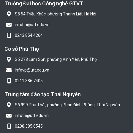
Trường Đại học Công nghệ GTVT
Số 54 Triều Khúc, phường Thanh Liệt, Hà Nội
infohn@utt.edu.vn
0243.854 4264
Cơ sở Phú Thọ
Số 278 Lam Sơn, phường Vĩnh Yên, Phú Thọ
infovp@utt.edu.vn
0211.386.7405
Trung tâm đào tạo Thái Nguyên
Số 999 Phú Thái, phường Phan Đình Phùng, Thái Nguyên
infotn@utt.edu.vn
0208.385.6545