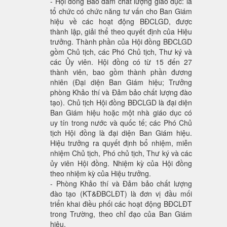
- Hội đồng Bảo đảm chất lượng giáo dục: là
tổ chức có chức năng tư vấn cho Ban Giám
hiệu về các hoạt động BĐCLGD, được
thành lập, giải thể theo quyết định của Hiệu
trưởng. Thành phần của Hội đồng BĐCLGD
gồm Chủ tịch, các Phó Chủ tịch, Thư ký và
các Ủy viên. Hội đồng có từ 15 đến 27
thành viên, bao gồm thành phần đương
nhiên (Đại diện Ban Giám hiệu; Trưởng
phòng Khảo thí và Đảm bảo chất lượng đào
tạo). Chủ tịch Hội đồng BĐCLGD là đại diện
Ban Giám hiệu hoặc một nhà giáo dục có
uy tín trong nước và quốc tế; các Phó Chủ
tịch Hội đồng là đại diện Ban Giám hiệu.
Hiệu trưởng ra quyết định bổ nhiệm, miễn
nhiệm Chủ tịch, Phó chủ tịch, Thư ký và các
ủy viên Hội đồng. Nhiệm kỳ của Hội đồng
theo nhiệm kỳ của Hiệu trưởng.
- Phòng Khảo thí và Đảm bảo chất lượng
đào tạo (KT&ĐBCLĐT) là đơn vị đầu mối
triển khai điều phối các hoạt động BĐCLĐT
trong Trường, theo chỉ đạo của Ban Giám
hiệu.