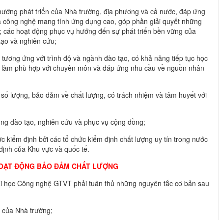
 hướng phát triển của Nhà trường, địa phương và cả nước, đáp ứng
à công nghệ mang tính ứng dụng cao, góp phần giải quyết những
; các hoạt động phục vụ hướng đến sự phát triển bền vững của
tạo và nghiên cứu;
 tương ứng với trình độ và ngành đào tạo, có khả năng tiếp tục học
iệc làm phù hợp với chuyên môn và đáp ứng nhu cầu về nguồn nhân
ề số lượng, bảo đảm về chất lượng, có trách nhiệm và tâm huyết với
ộng đào tạo, nghiên cứu và phục vụ cộng đồng;
c kiểm định bởi các tổ chức kiểm định chất lượng uy tín trong nước
 định của Khu vực và quốc tế.
HOẠT ĐỘNG BẢO ĐẢM CHẤT LƯỢNG
i học Công nghệ GTVT phải tuân thủ những nguyên tắc cơ bản sau
m của Nhà trường;