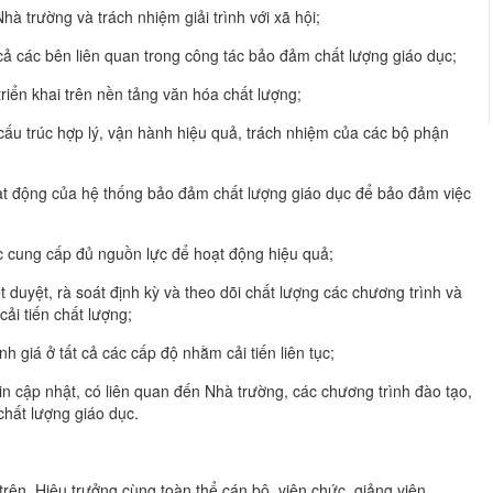
 trường và trách nhiệm giải trình với xã hội;
cả các bên liên quan trong công tác bảo đảm chất lượng giáo dục;
riển khai trên nền tảng văn hóa chất lượng;
cấu trúc hợp lý, vận hành hiệu quả, trách nhiệm của các bộ phận
ạt động của hệ thống bảo đảm chất lượng giáo dục để bảo đảm việc
c cung cấp đủ nguồn lực để hoạt động hiệu quả;
t duyệt, rà soát định kỳ và theo dõi chất lượng các chương trình và
cải tiến chất lượng;
 giá ở tất cả các cấp độ nhằm cải tiến liên tục;
n cập nhật, có liên quan đến Nhà trường, các chương trình đào tạo,
chất lượng giáo dục.
trên, Hiệu trưởng cùng toàn thể cán bộ, viên chức, giảng viên