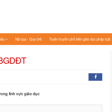
mẫu
Nội quy - Quy chế
Tuyên truyền phổ biến giáo dục pháp luật
-BGDĐT
ong lĩnh vực giáo dục