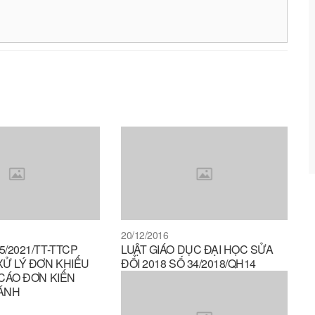
20/12/2016
/2021/TT-TTCP
LUẬT GIÁO DỤC ĐẠI HỌC SỬA
XỬ LÝ ĐƠN KHIẾU
ĐỔI 2018 SỐ 34/2018/QH14
 CÁO ĐƠN KIẾN
 ÁNH