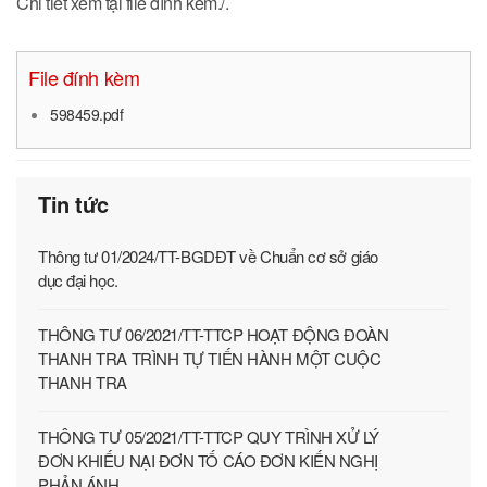
Chi tiết xem tại file đính kèm./.
File đính kèm
598459.pdf
Tin tức
Thông tư 01/2024/TT-BGDĐT về Chuẩn cơ sở giáo
dục đại học.
THÔNG TƯ 06/2021/TT-TTCP HOẠT ĐỘNG ĐOÀN
THANH TRA TRÌNH TỰ TIẾN HÀNH MỘT CUỘC
THANH TRA
THÔNG TƯ 05/2021/TT-TTCP QUY TRÌNH XỬ LÝ
ĐƠN KHIẾU NẠI ĐƠN TỐ CÁO ĐƠN KIẾN NGHỊ
PHẢN ÁNH