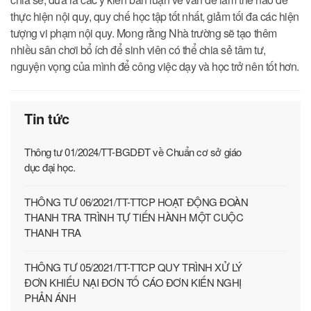
thực hiện nội quy, quy chế học tập tốt nhất, giảm tối đa các hiện
tượng vi phạm nội quy. Mong rằng Nhà trường sẽ tạo thêm
nhiều sân chơi bổ ích để sinh viên có thể chia sẻ tâm tư,
nguyện vọng của mình để công việc dạy và học trở nên tốt hơn.
Tin tức
Thông tư 01/2024/TT-BGDĐT về Chuẩn cơ sở giáo
dục đại học.
THÔNG TƯ 06/2021/TT-TTCP HOẠT ĐỘNG ĐOÀN
THANH TRA TRÌNH TỰ TIẾN HÀNH MỘT CUỘC
THANH TRA
THÔNG TƯ 05/2021/TT-TTCP QUY TRÌNH XỬ LÝ
ĐƠN KHIẾU NẠI ĐƠN TỐ CÁO ĐƠN KIẾN NGHỊ
PHẢN ÁNH