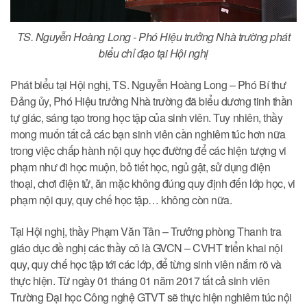
TS. Nguyễn Hoàng Long - Phó Hiệu trưởng Nhà trường phát
biểu chỉ đạo tại Hội nghị
Phát biểu tại Hội nghị, TS. Nguyễn Hoàng Long – Phó Bí thư
Đảng ủy, Phó Hiệu trưởng Nhà trường đã biểu dương tinh thần
tự giác, sáng tạo trong học tập của sinh viên. Tuy nhiên, thầy
mong muốn tất cả các bạn sinh viên cần nghiêm túc hơn nữa
trong việc chấp hành nội quy học đường để các hiện tượng vi
phạm như đi học muộn, bỏ tiết học, ngủ gật, sử dụng điện
thoại, chơi điện tử, ăn mặc không đúng quy định đến lớp học, vi
phạm nội quy, quy chế học tập… không còn nữa.
Tại Hội nghị, thầy Phạm Văn Tân – Trưởng phòng Thanh tra
giáo dục đề nghị các thầy cô là GVCN – CVHT triển khai nội
quy, quy chế học tập tới các lớp, để từng sinh viên nắm rõ và
thực hiện. Từ ngày 01 tháng 01 năm 2017 tất cả sinh viên
Trường Đại học Công nghệ GTVT sẽ thực hiện nghiêm túc nội