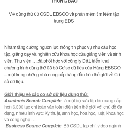
THÔNG BÁO
V/v dùng thử 03 CSDL EBSCO và phần mềm tìm kiếm tập
trung EDS
Nhằm tăng cường nguồn lực thông tin phục vụ nhu cầu học
tập, giảng dạy và nghiên cứu khoa học của giảng viên và sinh
viên, Thư viện ….đã phối hợp với công ty D&L triển khai
chương trình dùng thử 03 bộ Cơ sở dữ liệu của Hãng EBSCO
– một trong những nhà cung cấp hàng đầu trên thế giới về Cơ
sở dữ liệu.
Giới thiệu về các cơ sở dữ liệu dùng thử:
Academic Search Complete
: là một bộ sưu tập lớn cung cấp
hơn 6.300 tạp chí toàn văn toàn diện trên thế giới với chủ đề đa
dạng, nhiều lĩnh vực: Kỹ thuật, sinh học, hóa học, luật, khoa học
và công nghệ ….
Business Source Complete
: Bộ CSDL tạp chí, video ngành