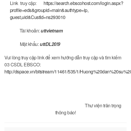
Link truy cập:
https://search.ebscohost.com/
login.aspx?
profile=eds&
groupid=main&authtype=ip,
guest,uid&CustId=ns293010
Tài khoản:
uttvietnam
Mật khẩu:
uttDL20!9
Vui lòng truy cập link để xem hướng dẫn truy cập và tìm kiếm
03 CSDL EBSCO:
http://dspace.vn/bitstream/11461/535/1/Huong%20dan%20su%
Thư viện trân trọng
thông báo!