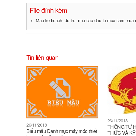
File đính kèm
Mau-ke-hoach--du-tru--nhu-cau-dau-tu-mua-sam--sua-chu
Tin liên quan
26/11/2018
26/11/2018
THÔNG TƯ 
Biểu mẫu Danh mục máy móc thiết
THỨC VÀ KỸ