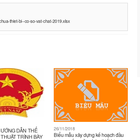
a-thiet-bi--co-so-vat-chat-2019.xlsx
26/11/2018
HƯỚNG DẪN THỂ
Biểu mẫu xây dựng kế hoạch đầu
 THUẬT TRÌNH BÀY