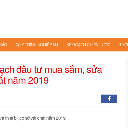
BÁO
QUY TRÌNH NGHIỆP VỤ
KẾ HOẠCH CHIẾN LƯỢC
THÔ
ạch đầu tư mua sắm, sửa
chất năm 2019
 thiết bị, cơ sở vật chất năm 2019