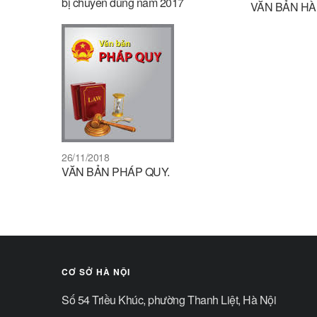
bị chuyên dùng năm 2017
VĂN BẢN HÀ
26/11/2018
VĂN BẢN PHÁP QUY.
CƠ SỞ HÀ NỘI
Số 54 Triều Khúc, phường Thanh Liệt, Hà Nội