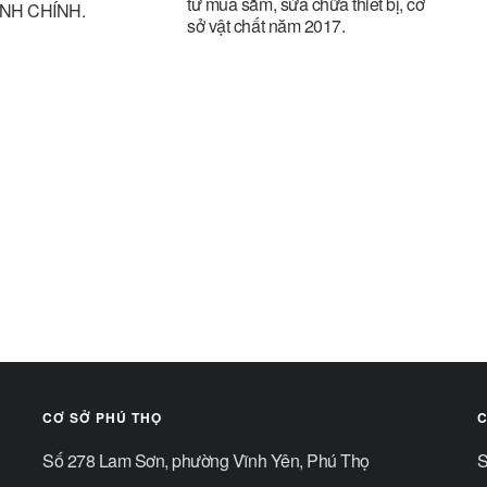
tư mua sắm, sửa chữa thiết bị, cơ
NH CHÍNH.
sở vật chất năm 2017.
CƠ SỞ PHÚ THỌ
C
Số 278 Lam Sơn, phường Vĩnh Yên, Phú Thọ
S