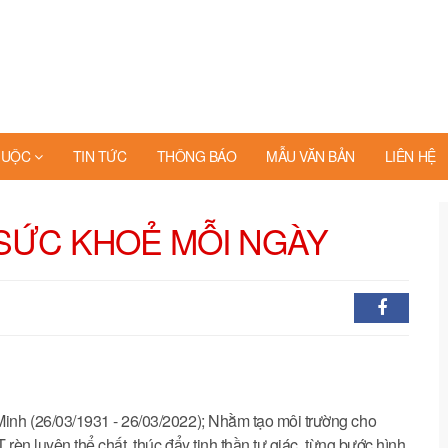
HUỘC
TIN TỨC
THÔNG BÁO
MẪU VĂN BẢN
LIÊN HỆ
 SỨC KHOẺ MỖI NGÀY
nh (26/03/1931 - 26/03/2022); Nhằm tạo môi trường cho
èn luyện thể chất, thúc đẩy tinh thần tự giác, từng bước hình