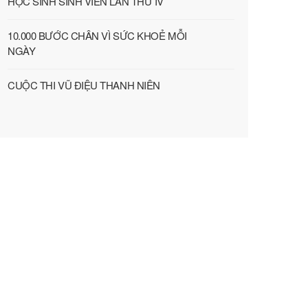
HỌC SINH SINH VIÊN LẦN THỨ IV
10.000 BƯỚC CHÂN VÌ SỨC KHOẺ MỖI
NGÀY
CUỘC THI VŨ ĐIỆU THANH NIÊN