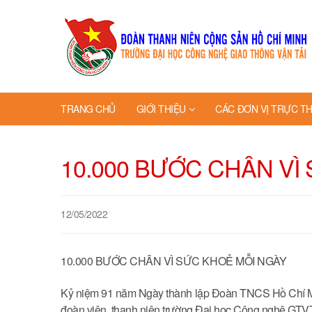
TRANG CHỦ
GIỚI THIỆU
CÁC ĐƠN VỊ TRỰC T
10.000 BƯỚC CHÂN VÌ
12/05/2022
10.000 BƯỚC CHÂN VÌ SỨC KHOẺ MỖI NGÀY
Kỷ niệm 91 năm Ngày thành lập Đoàn TNCS Hồ Chí Mi
đoàn viên, thanh niên trường Đại học Công nghệ GTVT r