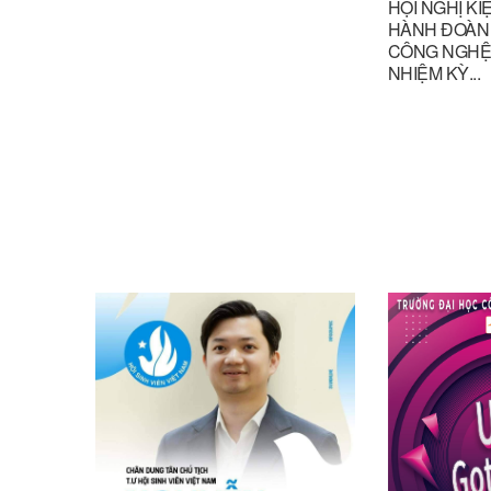
HỘI NGHỊ K
HÀNH ĐOÀN
CÔNG NGHỆ 
NHIỆM KỲ...