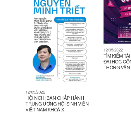
12/05/2022
TÌM KIẾM T
ĐẠI HỌC CÔ
THÔNG VẬN 
12/05/2022
HỘI NGHỊ BAN CHẤP HÀNH
TRUNG ƯƠNG HỘI SINH VIÊN
VIỆT NAM KHOÁ X