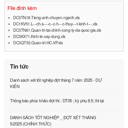
File đính kèm
DC3TN18.Tieng-anh-chuyen-nganh.xls
DC1KV51.L---ch-s----c--c-h---c-thuy---t-kinh-t---.xls
DC3TN61.Quan-tri-tai-chinh-cong-ty-da-quoc-gia.xls
DC3KX71.Kinh-te-xay-dung.xls
DC3QT53.Quan-tri-HC-VP.xls
Tin tức
Danh sách xét tốt nghiệp đợt tháng 7 năm 2025 - DỰ
KIẾN
Thông báo phúc khảo đợt thi : DT05 ; kỳ phụ 8.5; thi lại
DANH SÁCH TỐT NGHIỆP _ ĐỢT XÉT THÁNG
5/2025 (CHÍNH THỨC)