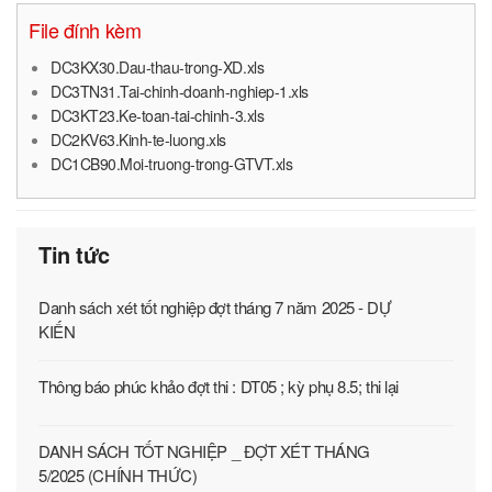
File đính kèm
DC3KX30.Dau-thau-trong-XD.xls
DC3TN31.Tai-chinh-doanh-nghiep-1.xls
DC3KT23.Ke-toan-tai-chinh-3.xls
DC2KV63.Kinh-te-luong.xls
DC1CB90.Moi-truong-trong-GTVT.xls
Tin tức
Danh sách xét tốt nghiệp đợt tháng 7 năm 2025 - DỰ
KIẾN
Thông báo phúc khảo đợt thi : DT05 ; kỳ phụ 8.5; thi lại
DANH SÁCH TỐT NGHIỆP _ ĐỢT XÉT THÁNG
5/2025 (CHÍNH THỨC)