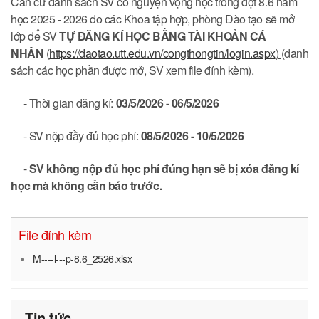
Căn cứ danh sách SV có nguyện vọng học trong đợt 8.6 năm
học 2025 - 2026 do các Khoa tập hợp, phòng Đào tạo sẽ mở
lớp để SV
TỰ ĐĂNG KÍ HỌC BẰNG TÀI KHOẢN CÁ
NHÂN
(
https://daotao.utt.edu.vn/congthongtin/login.aspx
)
(danh
sách các học phần được mở, SV xem file đính kèm).
- Thời gian đăng kí:
03/5/2026 - 06/5/2026
- SV nộp đầy đủ học phí:
08/5/2026 - 10/5/2026
-
SV không nộp đủ học phí đúng hạn sẽ bị xóa đăng kí
học mà không cần báo trước.
File đính kèm
M----l---p-8.6_2526.xlsx
Tin tức