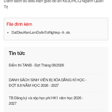
Danh sách đủ điều kiện giao đồ án K63DHCQ Ngành Quản
Trị
File đính kèm
DatDieuKienLamDoAnTotNghiep--9-.xls
Tin tức
Điểm thi TANB - Đợt Tháng 08/2026
DANH SÁCH SINH VIÊN BỊ XÓA ĐĂNG KÍ HỌC -
ĐỢT 8.8 NĂM HỌC 2026 - 2027
TB Đăng ký và nộp học phí HK1 năm học 2026 -
2027