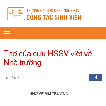
Toggle
navigation
Thơ của cựu HSSV viết về
Nhà trường
01/12/2015
NH
Ớ VỀ MÁI TRƯỜNG