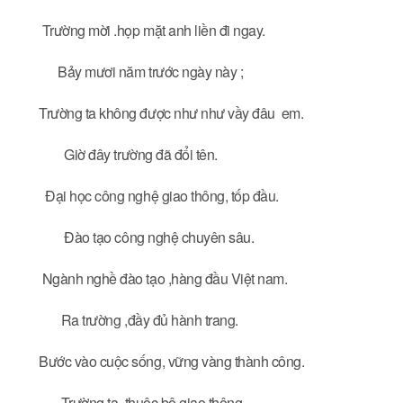
Trường mời .họp mặt anh liền đi ngay.
Bảy mươi năm trước ngày này ;
Trường ta không được như như vầy đâu em.
Giờ đây trường đã đổi tên.
Đại học công nghệ giao thông, tốp đầu.
Đào tạo công nghệ chuyên sâu.
Ngành nghề đào tạo ,hàng đầu Việt nam.
Ra trường ,đầy đủ hành trang.
Bước vào cuộc sống, vững vàng thành công.
Trường ta ,thuộc bộ giao thông .