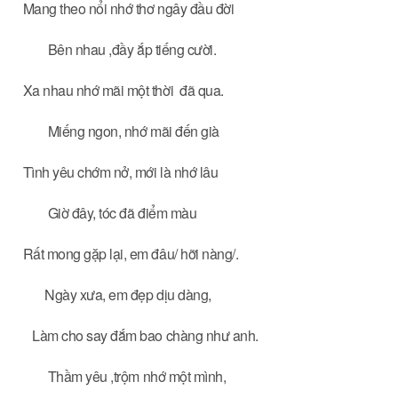
Mang theo nổi nhớ thơ ngây đầu đời
Bên nhau ,đầy ắp tiếng cười.
Xa nhau nhớ mãi một thời đã qua.
Miếng ngon, nhớ mãi đến già
Tình yêu chớm nở, mới là nhớ lâu
Giờ đây, tóc đã điểm màu
Rất mong gặp lại, em đâu/ hỡi nàng/.
Ngày xưa, em đẹp dịu dàng,
Làm cho say đắm bao chàng như anh.
Thầm yêu ,trộm nhớ một mình,