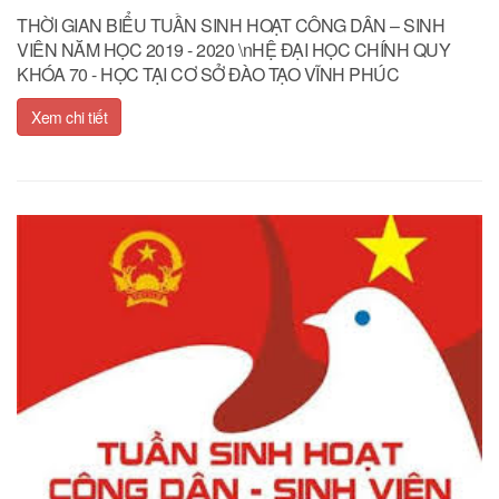
THỜI GIAN BIỂU TUẦN SINH HOẠT CÔNG DÂN – SINH
VIÊN NĂM HỌC 2019 - 2020 \nHỆ ĐẠI HỌC CHÍNH QUY
KHÓA 70 - HỌC TẠI CƠ SỞ ĐÀO TẠO VĨNH PHÚC
Xem chi tiết