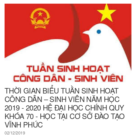
THỜI GIAN BIỂU TUẦN SINH HOẠT
CÔNG DÂN – SINH VIÊN NĂM HỌC
2019 - 2020 HỆ ĐẠI HỌC CHÍNH QUY
KHÓA 70 - HỌC TẠI CƠ SỞ ĐÀO TẠO
VĨNH PHÚC
02/12/2019