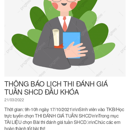
THÔNG BÁO LỊCH THI ĐÁNH GIÁ
TUẦN SHCD ĐẦU KHÓA
21/03/2022
Thời gian: 9h-10h ngày 17/10/2021\n\nSinh viên vào TKB/Học
trực tuyến chọn THI ĐÁNH GIÁ TUẦN SHCD\n\nTrong mục
TÀI LIỆU chọn Bài thi đánh giá tuần SHCD.\n\nChúc các em
hoàn thành tốt bài thi!