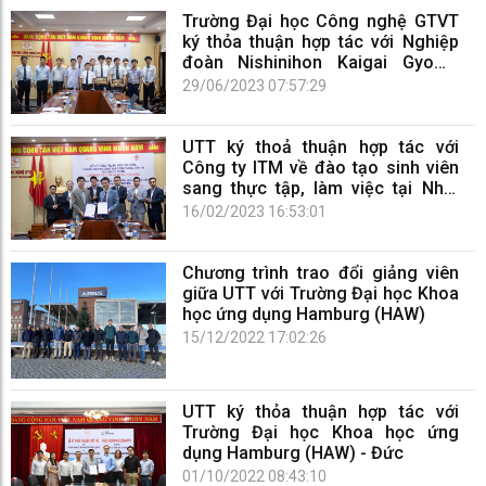
Trường Đại học Công nghệ GTVT
ký thỏa thuận hợp tác với Nghiệp
đoàn Nishinihon Kaigai Gyomu
Shien, Nhật Bản
29/06/2023 07:57:29
UTT ký thoả thuận hợp tác với
Công ty ITM về đào tạo sinh viên
sang thực tập, làm việc tại Nhật
Bản
16/02/2023 16:53:01
Chương trình trao đổi giảng viên
giữa UTT với Trường Đại học Khoa
học ứng dụng Hamburg (HAW)
15/12/2022 17:02:26
UTT ký thỏa thuận hợp tác với
Trường Đại học Khoa học ứng
dụng Hamburg (HAW) - Đức
01/10/2022 08:43:10