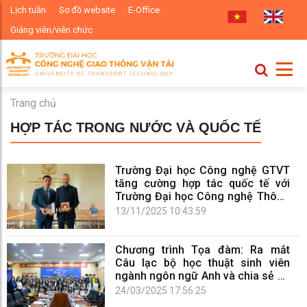
Lịch tuần
Sơ đồ website
E-Office
Giảng viên/viên chức
Trang chủ
HỢP TÁC TRONG NƯỚC VÀ QUỐC TẾ
Trường Đại học Công nghệ GTVT
tăng cường hợp tác quốc tế với
Trường Đại học Công nghệ Thông
tin và Quản lý Rzeszów (UITM), Ba
13/11/2025 10:43:59
Lan
Chương trình Tọa đàm: Ra mắt
Câu lạc bộ học thuật sinh viên
ngành ngôn ngữ Anh và chia sẻ cơ
hội học tập và thực tập tại Úc
24/03/2025 17:56:25