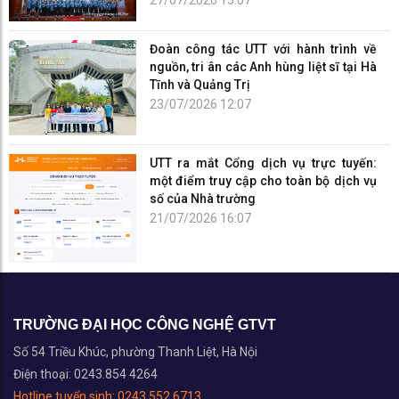
27/07/2026 15:07
Đoàn công tác UTT với hành trình về
nguồn, tri ân các Anh hùng liệt sĩ tại Hà
Tĩnh và Quảng Trị
23/07/2026 12:07
UTT ra mắt Cổng dịch vụ trực tuyến:
một điểm truy cập cho toàn bộ dịch vụ
số của Nhà trường
21/07/2026 16:07
TRƯỜNG ĐẠI HỌC CÔNG NGHỆ GTVT
Số 54 Triều Khúc, phường Thanh Liệt, Hà Nội
Điện thoại: 0243.854 4264
Hotline tuyển sinh:
0243.552 6713