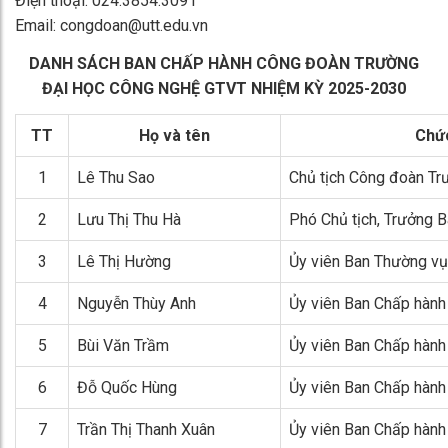
Điện thoại: 024.3854.3091
Email: congdoan@utt.edu.vn
DANH SÁCH BAN CHẤP HÀNH CÔNG ĐOÀN TRƯỜNG
ĐẠI HỌC CÔNG NGHỆ GTVT NHIỆM KỲ 2025-2030
TT
Họ và tên
Chứ
1
Lê Thu Sao
Chủ tịch Công đoàn Tr
2
Lưu Thị Thu Hà
Phó Chủ tịch, Trưởng 
3
Lê Thị Hường
Ủy viên Ban Thường vụ
4
Nguyễn Thùy Anh
Ủy viên Ban Chấp hành
5
Bùi Văn Trầm
Ủy viên Ban Chấp hành
6
Đỗ Quốc Hùng
Ủy viên Ban Chấp hành
7
Trần Thị Thanh Xuân
Ủy viên Ban Chấp hành