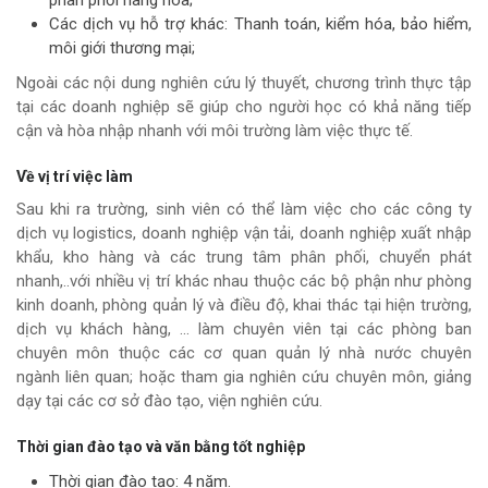
phân phối hàng hóa;
Các dịch vụ hỗ trợ khác: Thanh toán, kiểm hóa, bảo hiểm,
môi giới thương mại;
Ngoài các nội dung nghiên cứu lý thuyết, chương trình thực tập
tại các doanh nghiệp sẽ giúp cho người học có khả năng tiếp
cận và hòa nhập nhanh với môi trường làm việc thực tế.
Về vị trí việc làm
Sau khi ra trường, sinh viên có thể làm việc cho các công ty
dịch vụ logistics, doanh nghiệp vận tải, doanh nghiệp xuất nhập
khẩu, kho hàng và các trung tâm phân phối, chuyển phát
nhanh,..với nhiều vị trí khác nhau thuộc các bộ phận như phòng
kinh doanh, phòng quản lý và điều độ, khai thác tại hiện trường,
dịch vụ khách hàng, … làm chuyên viên tại các phòng ban
chuyên môn thuộc các cơ quan quản lý nhà nước chuyên
ngành liên quan; hoặc tham gia nghiên cứu chuyên môn, giảng
dạy tại các cơ sở đào tạo, viện nghiên cứu.
Thời gian đào tạo
và văn bằng tốt nghiệp
Thời gian đào tạo: 4 năm.