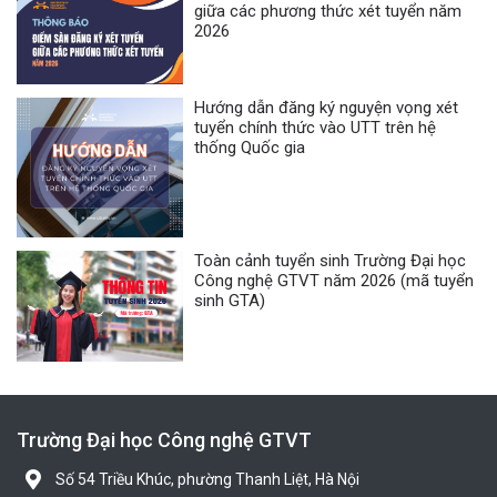
giữa các phương thức xét tuyển năm
2026
Hướng dẫn đăng ký nguyện vọng xét
tuyển chính thức vào UTT trên hệ
thống Quốc gia
Toàn cảnh tuyển sinh Trường Đại học
Công nghệ GTVT năm 2026 (mã tuyển
sinh GTA)
Trường Đại học Công nghệ GTVT
Số 54 Triều Khúc, phường Thanh Liệt, Hà Nội