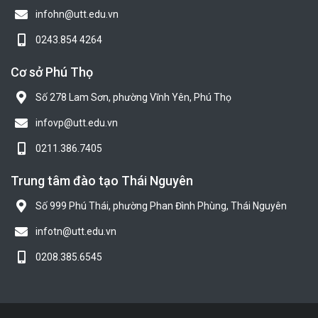
infohn@utt.edu.vn
0243.854 4264
Cơ sở Phú Thọ
Số 278 Lam Sơn, phường Vĩnh Yên, Phú Thọ
infovp@utt.edu.vn
0211.386.7405
Trung tâm đào tạo Thái Nguyên
Số 999 Phú Thái, phường Phan Đình Phùng, Thái Nguyên
infotn@utt.edu.vn
0208.385.6545