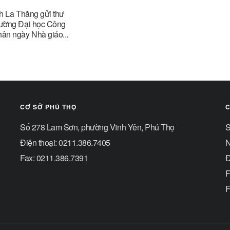
h La Thăng gửi thư
ường Đại học Công
ân ngày Nhà giáo...
CƠ SỞ PHÚ THỌ
C
Số 278 Lam Sơn, phường Vĩnh Yên, Phú Thọ
S
Điện thoại: 0211.386.7405
N
Fax: 0211.386.7391
Đ
F
F