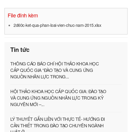
File đính kèm
2d60c-ket-qua-phan-loai-vien-chuc-nam-2015.xlsx
Tin tức
THÔNG CÁO BÁO CHÍ HỘI THẢO KHOA HỌC
CẤP QUỐC GIA “ĐÀO TẠO VÀ CUNG ỨNG
NGUỒN NHÂN LỰC TRONG...
HỘI THẢO KHOA HỌC CẤP QUỐC GIA: ĐÀO TẠO
VÀ CUNG ỨNG NGUỒN NHÂN LỰC TRONG KỶ
NGUYÊN MỚI –...
LÝ THUYẾT GẮN LIỀN VỚI THỰC TẾ- HƯỚNG ĐI
CẦN THIẾT TRONG ĐÀO TẠO CHUYÊN NGÀNH
LUẬT Ở...