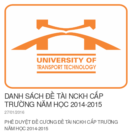
DANH SÁCH ĐỀ TÀI NCKH CẤP
TRƯỜNG NĂM HỌC 2014-2015
27/01/2016
PHÊ DUYỆT ĐỀ CƯƠNG ĐỀ TÀI NCKH CẤP TRƯỜNG
NĂM HỌC 2014-2015