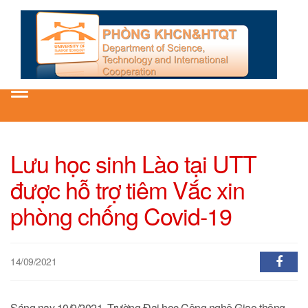
Toggle
navigation
Lưu học sinh Lào tại UTT
được hỗ trợ tiêm Vắc xin
phòng chống Covid-19
14/09/2021
Sáng nay 10/9/2021, Trường Đại học Công nghệ Giao thông