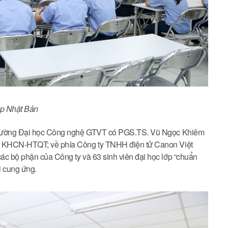
ệp Nhật Bản
a Trường Đại học Công nghệ GTVT có PGS.TS. Vũ Ngọc Khiêm
ng KHCN-HTQT; về phía Công ty TNHH điện tử Canon Việt
ác bộ phận của Công ty và 63 sinh viên đại học lớp “chuẩn
i cung ứng.