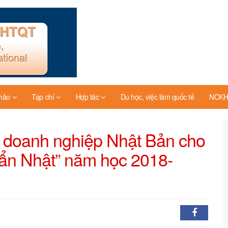
thảo
Tạp chí
Hợp tác
Du học, việc làm quốc tế
NCKH 
ệm doanh nghiệp Nhật Bản cho
huẩn Nhật” năm học 2018-