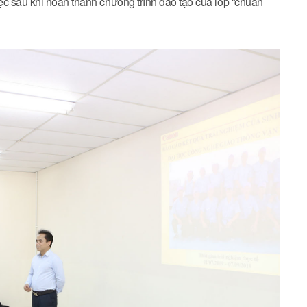
ệc sau khi hoàn thành chương trình đào tạo của lớp “chuẩn