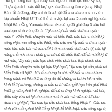
Trong những năm gần đây, các nguồn nhân lực như Kỹ sư,
Thực tập sinh, các đối tượng khác đã sang làm việc tại Nhật
Bản rất là đông; đây chính là cơ hội để cho các em sinh viên
lớp chuẩn Nhật UTT có thể làm việc tại các Doanh nghiệp của
Nhật Bản. Ông Yamada Masahiko cũng đã giải đáp 3 câu hỏi
các bạn sinh viên, đó là:
"Tại sao lại cần kiến thức chuyên
môn? - Kiến thức chuyên môn là kiến thức căn bản mà bất kỳ
công việc nào cũng cần thiết, nếu các em lấy kiến thức chuyên
môn làm căn bản và trao dồi thêm các kiến thức xã hội, các kỹ
năng mềm khác thì chúng ta sẽ có đủ kiến thức để làm bất kỳ ở
nơi nào; Vậy nên, các bạn sinh viên phải học thật chỉnh chu
kiến thức chuyên môn tại bậc Đại học"; "Tại sao lại cần phải có
kiến thức xã hội? - Vì nếu chúng ta chỉ mỗi kiến thức cơ bản
trong sách vở thì sẽ là không đủ để chúng ta bươn tải ra nền
kinh tế thị trường; chúng ta cần phải vừa ngồi học trên ghế Nhà
trường, vừa phải trải nghiệm để có những kinh nghiệm xã hội,
điều này vừa có lợi cho các em sinh viên và vừa có lợi cho
doanh nghiệp"; "Tại sao lại cần phải học tiếng Nhật? - Các em
sinh viên cần phải biết tiếng Nhật để biết được các công nghệ,