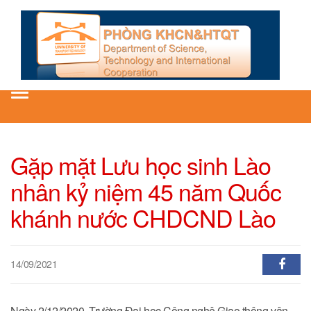
Toggle
navigation
Gặp mặt Lưu học sinh Lào
nhân kỷ niệm 45 năm Quốc
khánh nước CHDCND Lào
14/09/2021
Ngày 2/12/2020, Trường Đại học Công nghệ Giao thông vận