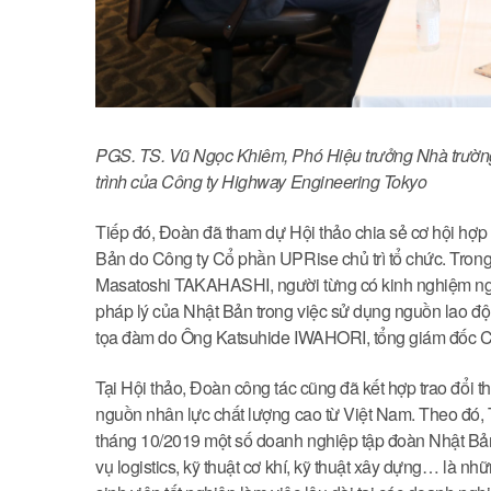
PGS. TS. Vũ Ngọc Khiêm, Phó Hiệu trưởng Nhà trường 
trình của Công ty Highway Engineering Tokyo
Tiếp đó, Đoàn đã tham dự Hội thảo chia sẻ cơ hội hợp
Bản do Công ty Cổ phần UPRise chủ trì tổ chức. Trong
Masatoshi TAKAHASHI, người từng có kinh nghiệm nghi
pháp lý của Nhật Bản trong việc sử dụng nguồn lao độ
tọa đàm do Ông Katsuhide IWAHORI, tổng giám đốc Cô
Tại Hội thảo, Đoàn công tác cũng đã kết hợp trao đổi t
nguồn nhân lực chất lượng cao từ Việt Nam. Theo đó,
tháng 10/2019 một số doanh nghiệp tập đoàn Nhật Bản
vụ logistics, kỹ thuật cơ khí, kỹ thuật xây dựng… là n