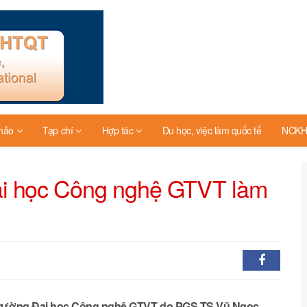
thảo
Tạp chí
Hợp tác
Du học, việc làm quốc tế
NCKH 
ại học Công nghệ GTVT làm
c Trường Đại học Công nghệ GTVT do PGS.TS Vũ Ngọc