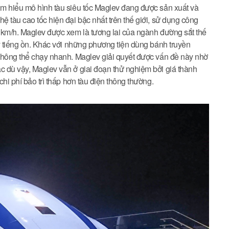
ìm hiểu mô hình tàu siêu tốc Maglev đang được sản xuất và
ệ tàu cao tốc hiện đại bậc nhất trên thế giới, sử dụng công
0 km/h. Maglev được xem là tương lai của ngành đường sắt thế
ây tiếng ồn. Khác với những phương tiện dùng bánh truyền
 không thể chạy nhanh. Maglev giải quyết được vấn đề này nhờ
c dù vậy, Maglev vẫn ở giai đoạn thử nghiệm bởi giá thành
chi phí bảo trì thấp hơn tàu điện thông thường.