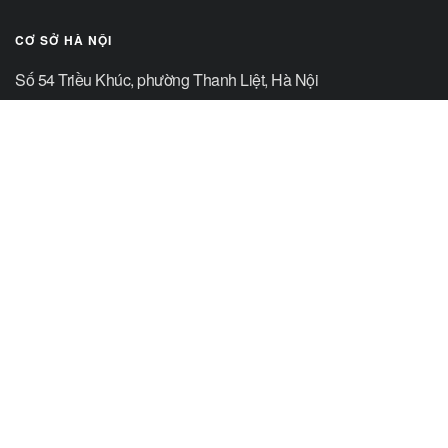
CƠ SỞ HÀ NỘI
Số 54 Triều Khúc, phường Thanh Liệt, Hà Nội
Điện thoại: 0243.854 4264
Fax: 0243.854 7695
CƠ SỞ PHÚ THỌ
Số 278 Lam Sơn, phường Vĩnh Yên, Phú Thọ
Điện thoại: 0211.386.7405
Fax: 0211.386.7391
CƠ SỞ THÁI NGUYÊN
Số 999 Phú Thái, phường Phan Đình Phùng, Thái Nguyên
Điện thoại: 0208.385.6545