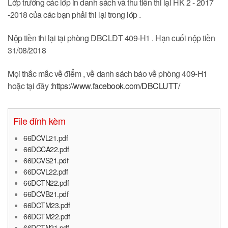
Lớp trưởng các lớp in danh sách và thu tiền thi lại HK 2 - 2017
-2018 của các bạn phải thi lại trong lớp .
Nộp tiền thi lại tại phòng ĐBCLĐT 409-H1 . Hạn cuối nộp tiền
31/08/2018
Mọi thắc mắc về điểm , về danh sách báo về phòng 409-H1
hoặc tại đây :
https://www.facebook.com/DBCLUTT/
File đính kèm
66DCVL21.pdf
66DCCA22.pdf
66DCVS21.pdf
66DCVL22.pdf
66DCTN22.pdf
66DCVB21.pdf
66DCTM23.pdf
66DCTM22.pdf
66DCTN21.pdf