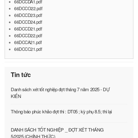
66DCCDA1.pdf
66DCCO22.pdf
66DCCD23.pdf
66DCCD24.pdf
66DCCD21.pdf
66DCCD22.pdf
66DCCA21.pdf
66DCCC21.pdf
Tin tức
Danh sách xét tốt nghiệp đợt tháng 7 năm 2025 - DỰ
KIẾN
Thông báo phúc khảo đợt thi : DT05 ; kỳ phụ 8.5; thi lại
DANH SÁCH TỐT NGHIỆP _ ĐỢT XÉT THÁNG
5/2025 (CHÍNH THỨC)