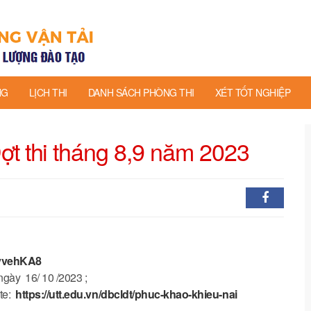
NG
LỊCH THI
DANH SÁCH PHÒNG THI
XÉT TỐT NGHIỆP
 thi tháng 8,9 năm 2023
mvvehKA8
gày 16/ 10 /2023 ;
te:
https://utt.edu.vn/dbcldt/phuc-khao-khieu-nai