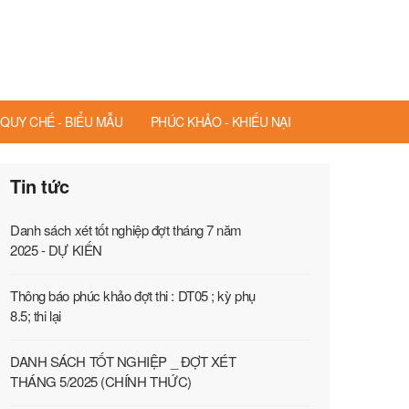
QUY CHẾ - BIỂU MẪU
PHÚC KHẢO - KHIẾU NẠI
Tin tức
Danh sách xét tốt nghiệp đợt tháng 7 năm
2025 - DỰ KIẾN
Thông báo phúc khảo đợt thi : DT05 ; kỳ phụ
8.5; thi lại
DANH SÁCH TỐT NGHIỆP _ ĐỢT XÉT
THÁNG 5/2025 (CHÍNH THỨC)