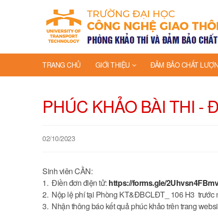
TRANG CHỦ
GIỚI THIỆU
ĐẢM BẢO CHẤT LƯỢ
PHÚC KHẢO BÀI THI - Đợt
02/10/2023
Sinh viên CẦN:
1. Điền đơn điện tử:
https://forms.gle/2Uhvsn4FB
2. Nộp lệ phí tại Phòng KT&ĐBCLĐT_ 106 H3 trước n
3. Nhận thông báo kết quả phúc khảo trên trang websi