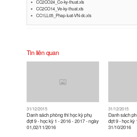
CC2CO24_Co-ky-thuat.xls
CC2CO14_Ve-ky-thuat.xls
CC1LL05_Phap-luat-VN-dc.xls
Tin liên quan
31/12/2015
31/12/2015
Danh sách phòng thi học kỳ phụ
Danh sách phò
đợt 9 - học kỳ 1 - 2016 - 2017 - ngày
đợt 9 - học kỳ
01,02/11/2016
31/10/2016