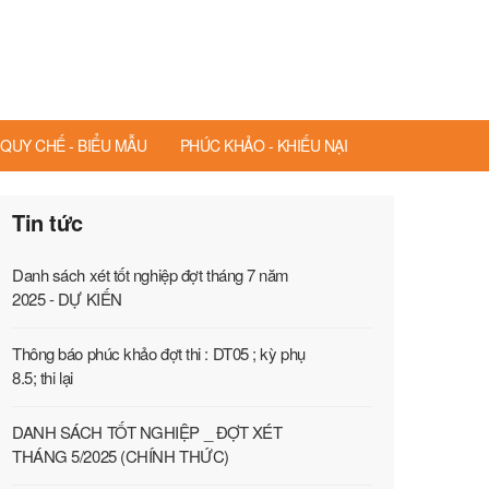
QUY CHẾ - BIỂU MẪU
PHÚC KHẢO - KHIẾU NẠI
Tin tức
Danh sách xét tốt nghiệp đợt tháng 7 năm
2025 - DỰ KIẾN
Thông báo phúc khảo đợt thi : DT05 ; kỳ phụ
8.5; thi lại
DANH SÁCH TỐT NGHIỆP _ ĐỢT XÉT
THÁNG 5/2025 (CHÍNH THỨC)