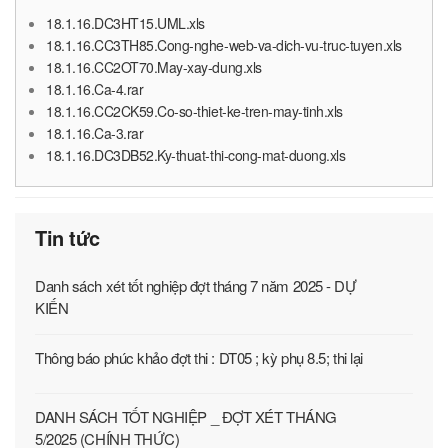
18.1.16.DC3HT15.UML.xls
18.1.16.CC3TH85.Cong-nghe-web-va-dich-vu-truc-tuyen.xls
18.1.16.CC2OT70.May-xay-dung.xls
18.1.16.Ca-4.rar
18.1.16.CC2CK59.Co-so-thiet-ke-tren-may-tinh.xls
18.1.16.Ca-3.rar
18.1.16.DC3DB52.Ky-thuat-thi-cong-mat-duong.xls
Tin tức
Danh sách xét tốt nghiệp đợt tháng 7 năm 2025 - DỰ
KIẾN
Thông báo phúc khảo đợt thi : DT05 ; kỳ phụ 8.5; thi lại
DANH SÁCH TỐT NGHIỆP _ ĐỢT XÉT THÁNG
5/2025 (CHÍNH THỨC)